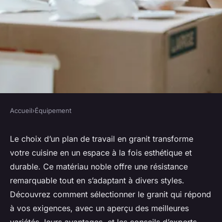
Accueil
›
Équipement
ÉQUIPEMENT
Les meilleurs plans de travail
Le choix d’un plan de travail en granit transforme
votre cuisine en un espace à la fois esthétique et
en granit pour votre cuisine
durable. Ce matériau noble offre une résistance
remarquable tout en s’adaptant à divers styles.
Lana
•
17 février 2026
•
11 min de lecture
Découvrez comment sélectionner le granit qui répond
à vos exigences, avec un aperçu des meilleures