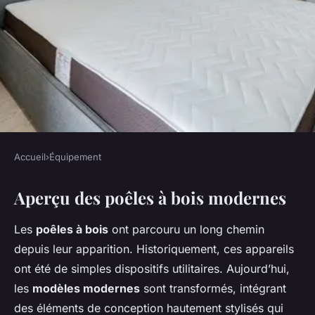
Accueil
›
Équipement
ÉQUIPEMENT
Aperçu des poêles à bois modernes
Examen des poêles à bois
modernes : style et efficacité
Les
poêles à bois
ont parcouru un long chemin
depuis leur apparition. Historiquement, ces appareils
Lana
•
15 mars 2025
•
8 min de lecture
ont été de simples dispositifs utilitaires. Aujourd’hui,
les
modèles modernes
sont transformés, intégrant
des éléments de conception hautement stylisés qui