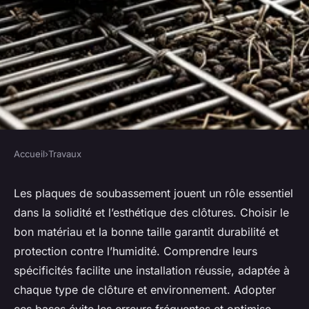
Accueil
›
Travaux
TRAVAUX
Plaques de soubassement
Les plaques de soubassement jouent un rôle essentiel
dans la solidité et l’esthétique des clôtures. Choisir le
clôture : les incontournables à
bon matériau et la bonne taille garantit durabilité et
connaître
protection contre l’humidité. Comprendre leurs
spécificités facilite une installation réussie, adaptée à
Lana
•
31 mai 2025
•
4 min de lecture
chaque type de clôture et environnement. Adopter